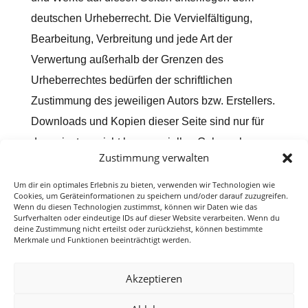
deutschen Urheberrecht. Die Vervielfältigung,
Bearbeitung, Verbreitung und jede Art der
Verwertung außerhalb der Grenzen des
Urheberrechtes bedürfen der schriftlichen
Zustimmung des jeweiligen Autors bzw. Erstellers.
Downloads und Kopien dieser Seite sind nur für
den privaten, nicht kommerziellen Gebrauch
Zustimmung verwalten
gestattet. Soweit die Inhalte auf dieser Seite nicht
vom Betreiber erstellt wurden, werden die
Um dir ein optimales Erlebnis zu bieten, verwenden wir Technologien wie
Cookies, um Geräteinformationen zu speichern und/oder darauf zuzugreifen.
Urheberrechte Dritter beachtet. Insbesondere
Wenn du diesen Technologien zustimmst, können wir Daten wie das
Surfverhalten oder eindeutige IDs auf dieser Website verarbeiten. Wenn du
werden Inhalte Dritter als solche gekennzeichnet.
deine Zustimmung nicht erteilst oder zurückziehst, können bestimmte
Merkmale und Funktionen beeinträchtigt werden.
Sollten Sie trotzdem auf eine
Urheberrechtsverletzung aufmerksam werden,
Akzeptieren
bitten wir um einen entsprechenden Hinweis.